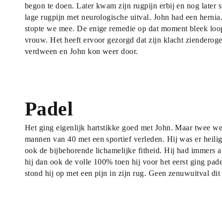
begon te doen. Later kwam zijn rugpijn erbij en nog later st
lage rugpijn met neurologische uitval. John had een herni
stopte we mee. De enige remedie op dat moment bleek loop
vrouw. Het heeft ervoor gezorgd dat zijn klacht zienderog
verdween en John kon weer door.
Padel
Het ging eigenlijk hartstikke goed met John. Maar twee wek
mannen van 40 met een sportief verleden. Hij was er heilig 
ook de bijbehorende lichamelijke fitheid. Hij had immers al
hij dan ook de volle 100% toen hij voor het eerst ging pa
stond hij op met een pijn in zijn rug. Geen zenuwuitval dit 