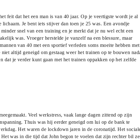
t feit dat het een man is van 40 jaar. Op je veertigste wordt je al 
lichaam. Je bent iets stijver dan toen je 25 was. Een avondje 
 minder snel van een training en je merkt dat je nu wel echt een 
kelijk was. Vroeger herstelde je vanzelf na een blessure, maar 
t mannen van 40 met een sportief verleden soms moeite hebben met 
 ze niet altijd geneigd om gestaag weer het trainen op te bouwen nada
 dat je verder kunt gaan met het trainen oppakken op het zelfde 
meegemaakt. Veel werkstress, vaak lange dagen zittend op zijn 
nspanning. Thuis was hij eerder geneigd om lui op de bank te 
erkdag. Het waren de lockdown jaren in de coronatijd. Het sociale
 Het was in die tijd dat John begon te voelen dat zijn rechter bil zee