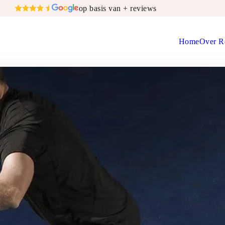
op basis van + reviews
Home
Over R