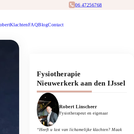
06 47256768
obert
Klachten
FAQ
Blog
Contact
Afspraak maken
Fysiotherapie
Nieuwerkerk aan den IJssel
Headshot
Robert Linscheer
Robert Linscheer
Fysiotherapeut en eigenaar
“Heeft u last van lichamelijke klachten? Maak