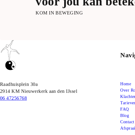
voor jou kan bete
KOM IN BEWEGING
Navi
Ons adres:
Raadhuisplein 30a

Home
Over Ro
2914 KM Nieuwerkerk aan den IJssel
Klachte
06 47256768
Tarieve
FAQ
Blog
Contact
Afspra