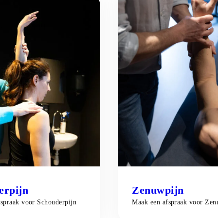
Klachten di
erpijn
Zenuwpijn
fspraak voor
Schouderpijn
Maak een afspraak voor
Zen