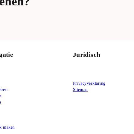
kenen?
gatie
Juridisch
Privacyverklaring
bert
Sitemap
n
n
ak maken