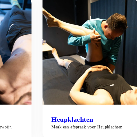
e we behandelen
Heupklachten
uwpijn
Maak een afspraak voor
Heupklachten