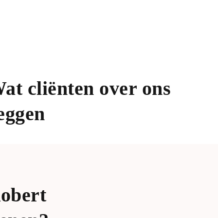
Maak direct een afspraak
at cliënten over ons
eggen
Robert