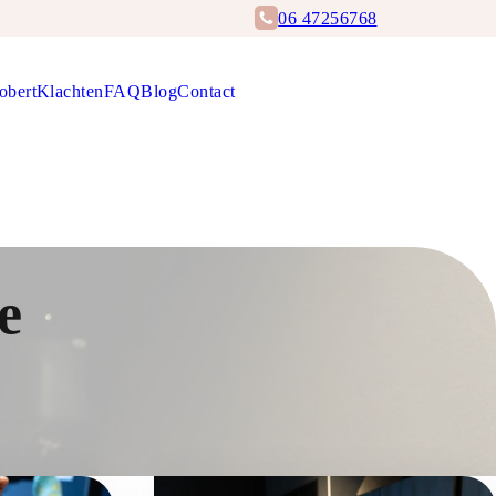
06 47256768
obert
Klachten
FAQ
Blog
Contact
Afspraak maken
e