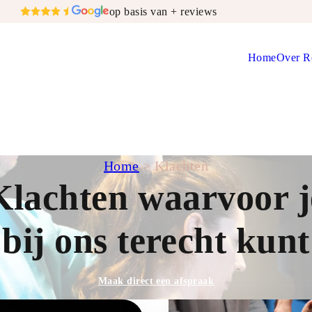
op basis van + reviews
Home
Over R
Home
>
Klachten
Klachten waarvoor j
bij ons terecht kunt
Maak direct een afspraak